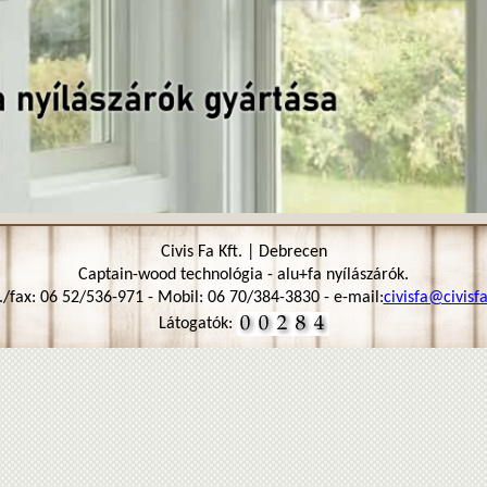
Civis Fa Kft. | Debrecen
Captain-wood technológia - alu+fa nyílászárók.
./fax: 06 52/536-971 - Mobil: 06 70/384-3830 - e-mail:
civisfa@civisf
Látogatók: