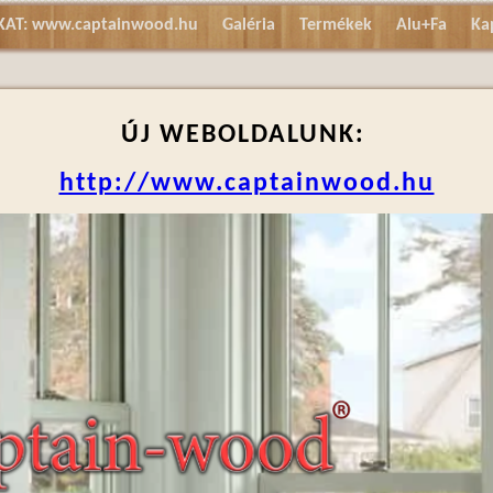
AT: www.captainwood.hu
Galéria
Termékek
Alu+Fa
Ka
ÚJ WEBOLDALUNK:
http://www.captainwood.hu