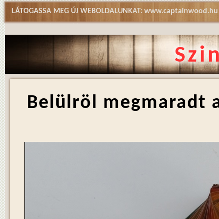
LÁTOGASSA MEG ÚJ WEBOLDALUNKAT: www.captainwood.hu
www.captainwood.hu
Szi
Belülröl megmaradt a