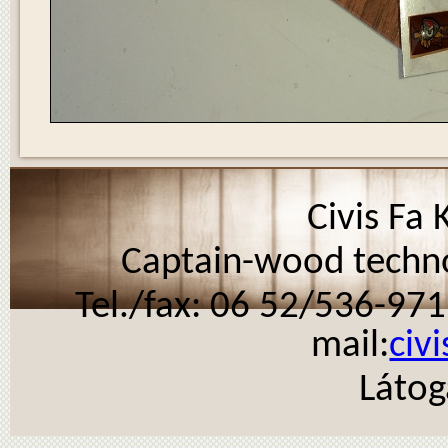
Civis Fa 
Captain-wood technol
Tel./fax: 06 52/536-971
mail:
civ
Látog